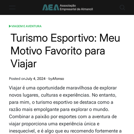
Skip
to
aea.pt
content
VIAGEM E AVENTURA
POSTED
IN
Turismo Esportivo: Meu
Motivo Favorito para
Viajar
Posted on
July 4, 2024
by
Afonso
Viajar é uma oportunidade maravilhosa de explorar
novos lugares, culturas e experiências. No entanto,
para mim, o turismo esportivo se destaca como a
razão mais empolgante para explorar o mundo.
Combinar a paixão por esportes com a aventura de
viajar proporciona uma experiência única e
inesquecível, e é algo que eu recomendo fortemente a