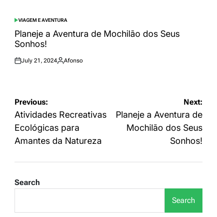
on
by
VIAGEM E AVENTURA
POSTED
IN
Planeje a Aventura de Mochilão dos Seus
Sonhos!
July 21, 2024
Afonso
Posted
Posted
on
by
Post
Previous:
Next:
navigation
Atividades Recreativas
Planeje a Aventura de
Ecológicas para
Mochilão dos Seus
Amantes da Natureza
Sonhos!
Search
Search