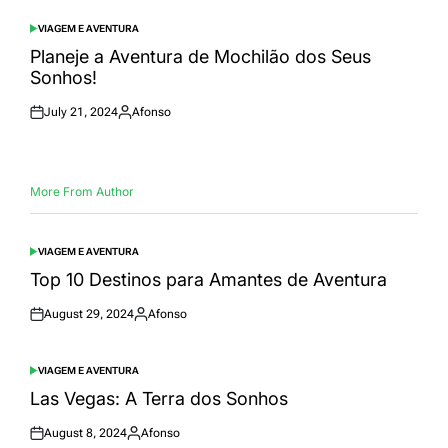
VIAGEM E AVENTURA
POSTED
IN
Planeje a Aventura de Mochilão dos Seus
Sonhos!
July 21, 2024
Afonso
Posted
Posted
on
by
More From Author
VIAGEM E AVENTURA
POSTED
IN
Top 10 Destinos para Amantes de Aventura
August 29, 2024
Afonso
Posted
Posted
on
by
VIAGEM E AVENTURA
POSTED
IN
Las Vegas: A Terra dos Sonhos
August 8, 2024
Afonso
Posted
Posted