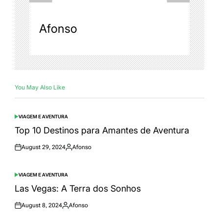
Afonso
You May Also Like
VIAGEM E AVENTURA
POSTED
IN
Top 10 Destinos para Amantes de Aventura
August 29, 2024
Afonso
Posted
Posted
on
by
VIAGEM E AVENTURA
POSTED
IN
Las Vegas: A Terra dos Sonhos
August 8, 2024
Afonso
Posted
Posted
on
by