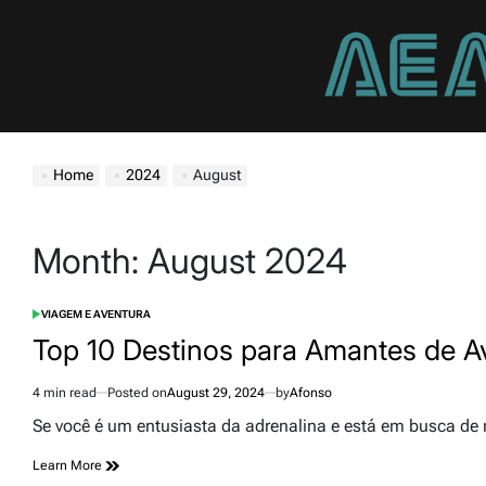
Skip
to
content
aea.pt
Home
2024
August
Month:
August 2024
VIAGEM E AVENTURA
POSTED
IN
Top 10 Destinos para Amantes de A
4 min read
Posted on
August 29, 2024
by
Afonso
Estimated
read
Se você é um entusiasta da adrenalina e está em busca de
time
Learn More