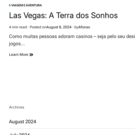
VIAGEM E AVENTURA
POSTED
IN
Las Vegas: A Terra dos Sonhos
4 min read
Posted on
August 8, 2024
by
Afonso
Estimated
read
Como muitas pessoas adoram casinos – seja pelo seu design
time
jogos…
Learn More
Archives
August 2024